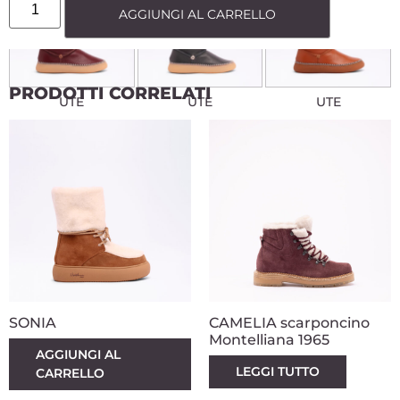
AGGIUNGI AL CARRELLO
PRODOTTI CORRELATI
UTE
UTE
UTE
SONIA
CAMELIA scarponcino
Montelliana 1965
AGGIUNGI AL
LEGGI TUTTO
CARRELLO