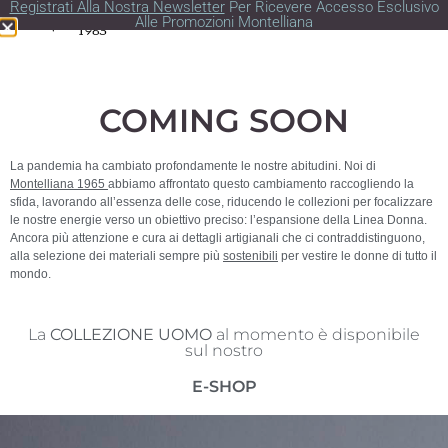
Registrati Alla Nostra Newsletter
Per Ricevere Accesso Esclusivo
Alle Promozioni Montelliana
COMING SOON
La pandemia ha cambiato profondamente le nostre abitudini. Noi di
Montelliana 1965
abbiamo affrontato questo cambiamento raccogliendo la
sfida, lavorando all’essenza delle cose, riducendo le collezioni per focalizzare
le nostre energie verso un obiettivo preciso: l’espansione della Linea Donna.
Ancora più attenzione e cura ai dettagli artigianali che ci contraddistinguono,
alla selezione dei materiali sempre più
sostenibili
per vestire le donne di tutto il
mondo.
La
COLLEZIONE UOMO
al momento è disponibile
sul nostro
E-SHOP